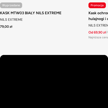
Wyprzedane
Promocja
KASK MTW03 BIAŁY NILS EXTREME
Kask ochr
hulajnogi i
NILS EXTREME
NILS EXTRE
79,00 zł
Od 69,90 zł
7
Najniższa cen