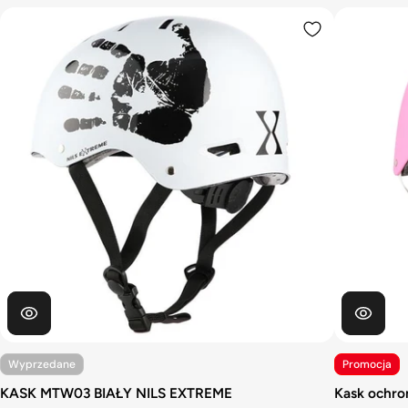
Wyprzedane
Promocja
KASK MTW03 BIAŁY NILS EXTREME
Kask ochr