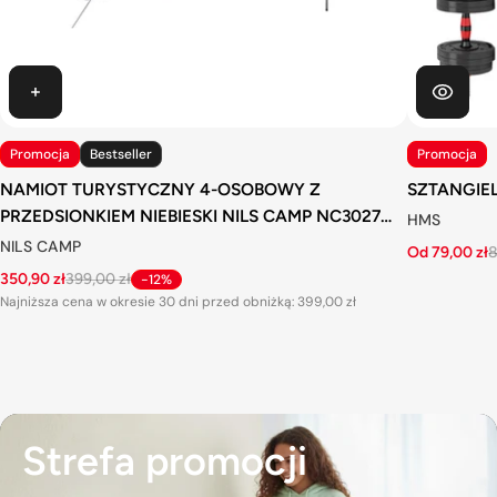
Promocja
Bestseller
Promocja
NAMIOT TURYSTYCZNY 4-OSOBOWY Z
PRZEDSIONKIEM NIEBIESKI NILS CAMP NC3027
HMS
VOYAGER
NILS CAMP
Od 79,00 zł
8
350,90 zł
399,00 zł
-12%
Najniższa cena w okresie 30 dni przed obniżką:
399,00 zł
Strefa promocji