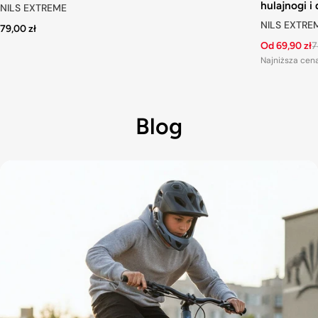
hulajnogi i
NILS EXTREME
NILS EXTRE
79,00 zł
Od 69,90 zł
7
Najniższa cen
Blog