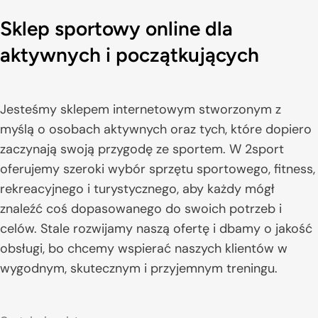
pokrywa klient. Jednak w przypadku reklamacji
Sklep sportowy online dla
związanych z wadliwym produktem, koszty ponosi firma
2sport.pl. Szczegółowe informacje znajdziesz w
aktywnych i początkujących
regulaminie na naszej stronie.
Jesteśmy sklepem internetowym stworzonym z
myślą o osobach aktywnych oraz tych, które dopiero
zaczynają swoją przygodę ze sportem. W 2sport
oferujemy szeroki wybór sprzętu sportowego, fitness,
rekreacyjnego i turystycznego, aby każdy mógł
znaleźć coś dopasowanego do swoich potrzeb i
celów. Stale rozwijamy naszą ofertę i dbamy o jakość
obsługi, bo chcemy wspierać naszych klientów w
wygodnym, skutecznym i przyjemnym treningu.