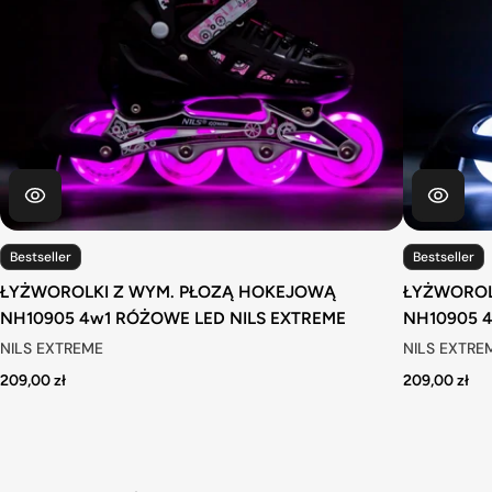
Bestseller
Bestseller
ŁYŻWOROLKI Z WYM. PŁOZĄ HOKEJOWĄ
ŁYŻWOROL
NH10905 4w1 RÓŻOWE LED NILS EXTREME
NH10905 4
NILS EXTREME
NILS EXTRE
209,00 zł
209,00 zł