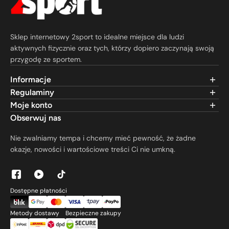
Sklep internetowy 2sport to idealne miejsce dla ludzi
aktywnych fizycznie oraz tych, którzy dopiero zaczynają swoją
przygodę ze sportem.
Informacje
FAQ
Regulaminy
Kontakt
Regulamin sklepu
Moje konto
Formy płatności
Polityka zwrotów
Logowanie
Obserwuj nas
O nas
Reklamacje
Moje zamówienia
Blog
Polityka dostaw
Nie zwalniamy tempa i chcemy mieć pewność, że żadne
Ulubione
Newsletter
Polityka prywatności
okazje, nowości i wartościowe treści Ci nie umkną.
Regulamin przedsprzedaży
Ustawienia ciasteczek
Dostępne płatności
Metody dostawy
Bezpieczne zakupy